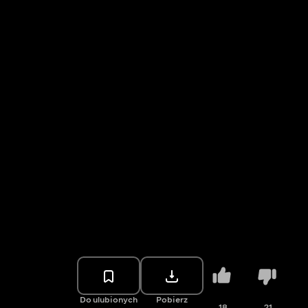
Do ulubionych
Pobierz
18
21