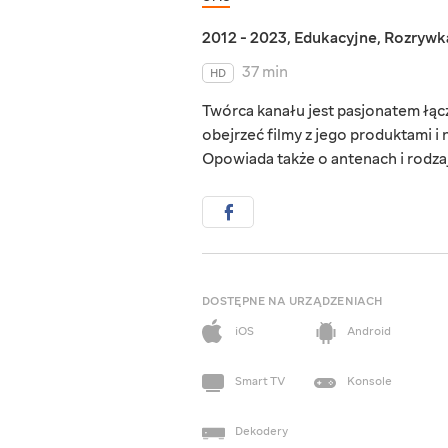
2012 - 2023
,
Edukacyjne
,
Rozrywk
37 min
HD
Twórca kanału jest pasjonatem łącz
obejrzeć filmy z jego produktami i 
Opowiada także o antenach i rodza
DOSTĘPNE NA URZĄDZENIACH
iOS
Android
Smart TV
Konsole
Dekodery