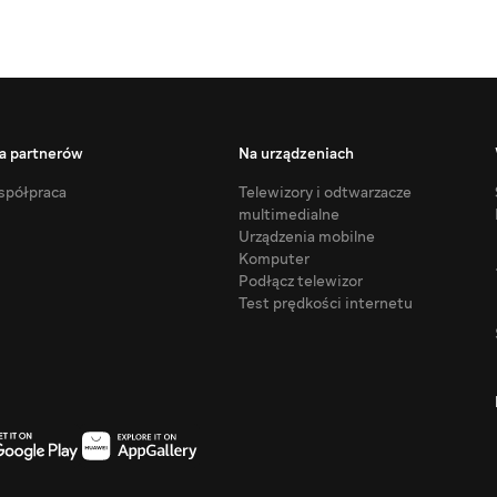
a partnerów
Na urządzeniach
półpraca
Telewizory i odtwarzacze
multimedialne
Urządzenia mobilne
Komputer
Podłącz telewizor
Test prędkości internetu