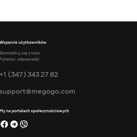
Wsparcie użytkowników
Skontaktuj się z nami
Pytania i odpowiedzi
+1 (347) 343 27 82
support@megogo.com
My na portalach społecznościowych