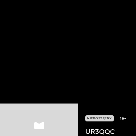
16+
NIEDOSTĘPNY
UR3QQC