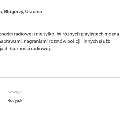
a
,
Blogerzy
,
Ukraina
ności radiowej i nie tylko. W różnych playlistach można
naprawami, nagraniami rozmów policji i innych służb.
jach łączności radiowej.
DŹWIĘK
Rosyjski