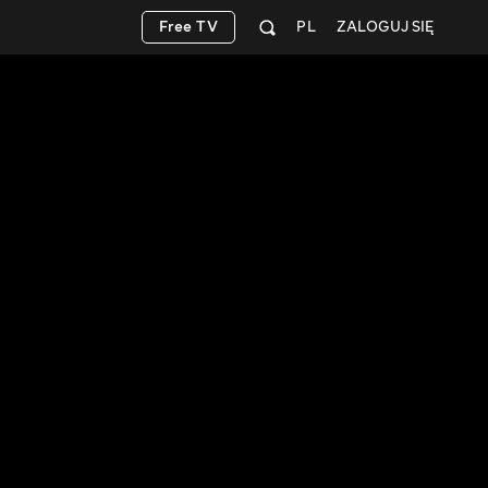
Free TV
PL
ZALOGUJ SIĘ