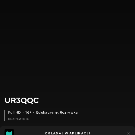
UR3QQC
Full HD
16+
Edukacyjne
,
Rozrywka
BEZPŁATNIE
18
21
OGLĄDAJ W APLIKACJI