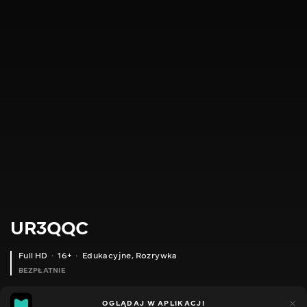
UR3QQC
Full HD
16+
Edukacyjne
,
Rozrywka
BEZPŁATNIE
18
21
OGLĄDAJ W APLIKACJI