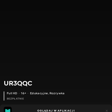
UR3QQC
Full HD
16+
Edukacyjne
,
Rozrywka
BEZPŁATNIE
18
21
OGLĄDAJ W APLIKACJI