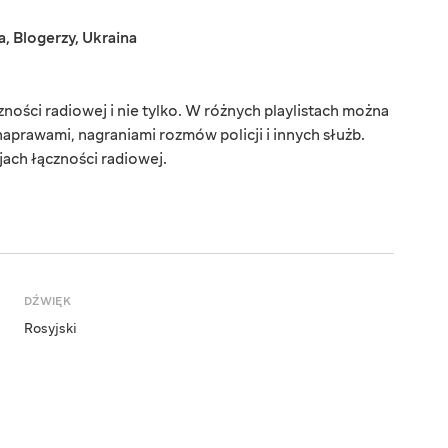
a
,
Blogerzy
,
Ukraina
ności radiowej i nie tylko. W różnych playlistach można
naprawami, nagraniami rozmów policji i innych służb.
jach łączności radiowej.
DŹWIĘK
Rosyjski