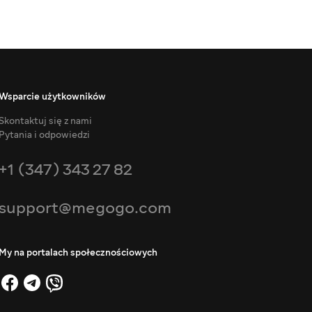
Wsparcie użytkowników
Skontaktuj się z nami
Pytania i odpowiedzi
+1 (347) 343 27 82
support@megogo.com
My na portalach społecznościowych