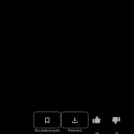
Do ulubionych
Pobierz
18
21