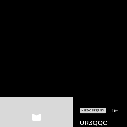
16+
NIEDOSTĘPNY
UR3QQC