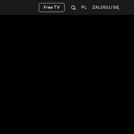
Free TV
PL
ZALOGUJ SIĘ