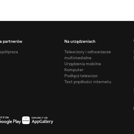
a partnerów
Na urządzeniach
półpraca
Telewizory i odtwarzacze
multimedialne
Urządzenia mobilne
Komputer
Podłącz telewizor
Test prędkości internetu