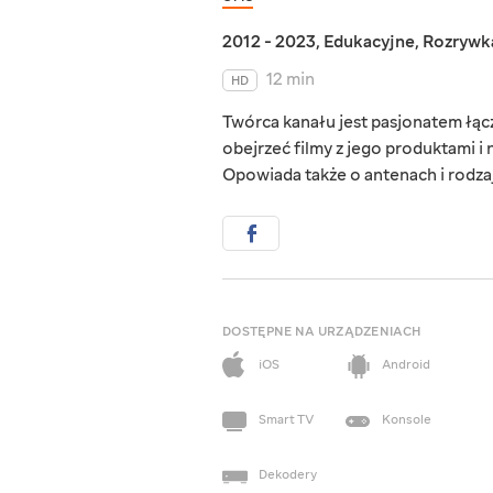
2012 - 2023
,
Edukacyjne
,
Rozrywk
12 min
HD
Twórca kanału jest pasjonatem łącz
obejrzeć filmy z jego produktami i 
Opowiada także o antenach i rodza
DOSTĘPNE NA URZĄDZENIACH
iOS
Android
Smart TV
Konsole
Dekodery