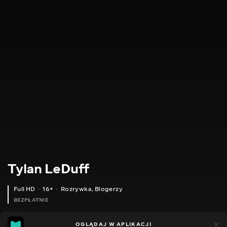
Tylan LeDuff
Full HD
16+
Rozrywka
,
Blogerzy
BEZPŁATNIE
3
3
OGLĄDAJ W APLIKACJI