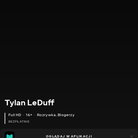
Tylan LeDuff
Full HD
16+
Rozrywka
,
Blogerzy
BEZPŁATNIE
3
3
OGLĄDAJ W APLIKACJI