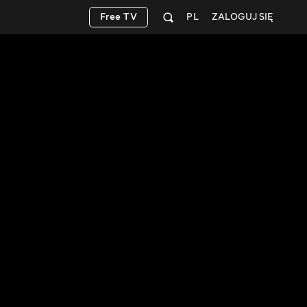
Free TV
PL
ZALOGUJ SIĘ