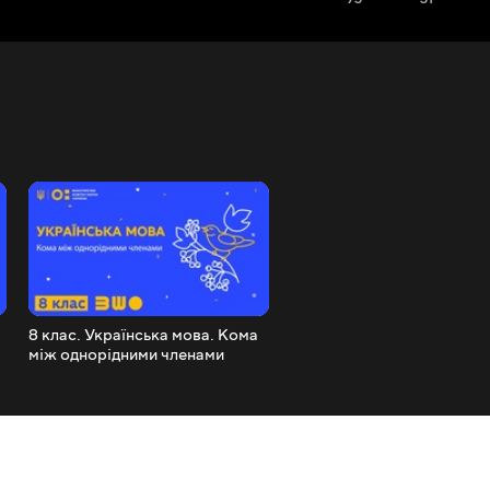
8 клас. Українська мова. Кома
8 клас. Українська мова.
між однорідними членами
Лексикологія. Фразеологі
я