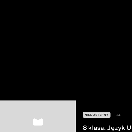
6+
NIEDOSTĘPNY
8 klasa. Język U