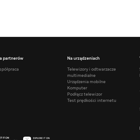
a partnerów
Na urządzeniach
półpraca
Telewizory i odtwarzacze
multimedialne
Urządzenia mobilne
Komputer
Podłącz telewizor
Test prędkości internetu