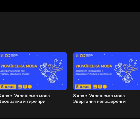
8 клас. Українська мова.
8 клас. Українська мова.
Двокрапка й тире при
Звертання непоширені й
узагальнювальних словах
поширені. Риторичне звертанн