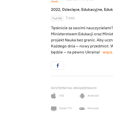
2022
,
Dziecięce
,
Edukacyjne
,
Eduk
7 min
Full HD
Tęsknicie za swoimi nauczycielami? 
Ministerstwem Edukacji oraz Minist
projekt Nauka bez granic. Aby uczn
Każdego dnia — nowy przedmiot. Wr
będzie — na pewno Ukraina!
WIĘCE
DOSTĘPNE NA URZĄDZENIACH
iOS
Android
Smart TV
Konsole