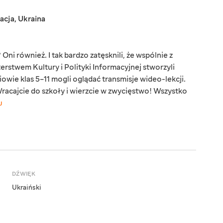
acja
,
Ukraina
Oni również. I tak bardzo zatęsknili, że wspólnie z
erstwem Kultury i Polityki Informacyjnej stworzyli
iowie klas 5–11 mogli oglądać transmisje wideo-lekcji.
acajcie do szkoły i wierzcie w zwycięstwo! Wszystko
J
DŹWIĘK
Ukraiński