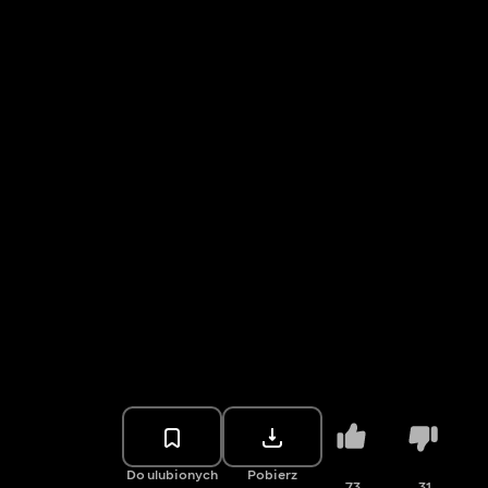
Do ulubionych
Pobierz
73
31