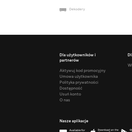
Dekodery
Dla użytkowników i
Dl
partnerów
Ws
Aktywuj kod promocyjny
Umowa użytkownika
Polityka prywatności
Dostępność
Usuń konto
O nas
Nasze aplikacje