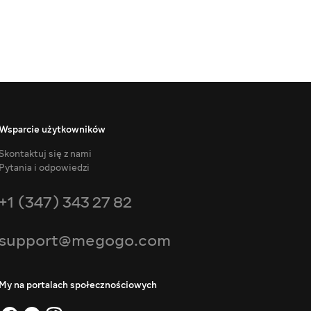
Wsparcie użytkowników
Skontaktuj się z nami
Pytania i odpowiedzi
+1 (347) 343 27 82
support@megogo.com
My na portalach społecznościowych