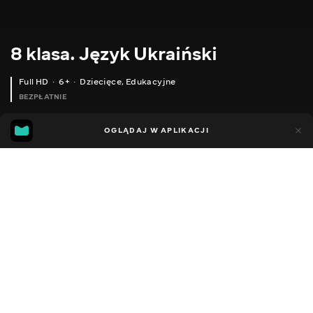
8 klasa. Język Ukraiński
Full HD
6+
Dziecięce
,
Edukacyjne
BEZPŁATNIE
73
31
OGLĄDAJ W APLIKACJI
Dodano do ulubionych
UDOSTĘPNIJ
Lekcje
Facebook
Kopiuj link
8 КЛАС. УКРАЇНСЬКА МОВА. ВСТАВНІ СЛОВА ТА КОНСТРУКЦІЇ
8 КЛАС. УКРАЇНСЬКА МОВА. ГОЛОВ. Й ДРУГОРЯД. ЧЛЕНИ РЕЧ. ПІДМЕТ І ПРИСУДОК. СПОСОБИ ВИРАЖЕННЯ ПІДМЕТА.