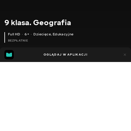
9 klasa. Geografia
Full HD
6+
Dziecięce
,
Edukacyjne
BEZPŁATNIE
16
3
OGLĄDAJ W APLIKACJI
Dodano do ulubionych
UDOSTĘPNIJ
Lekcje
Facebook
Kopiuj link
9 КЛАС. ГЕОГРАФІЯ. ВСТУП
9 КЛАС. ГЕОГРАФІЯ. ГЛОБАЛЬНІ ПРОБЛЕМИ ВІЙНИ І МИРУ ТА ТЕРОРИЗМУ