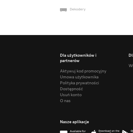
Dekodery
Dla użytkowników i
Dl
partnerów
Ws
Aktywuj kod promocyjny
Umowa użytkownika
Polityka prywatności
Dostępność
Usuń konto
O nas
Nasze aplikacje