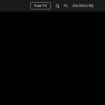
Free TV
PL
ZALOGUJ SIĘ