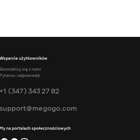
Wsparcie użytkowników
Skontaktuj się z nami
Pytania i odpowiedzi
+1 (347) 343 27 82
support@megogo.com
My na portalach społecznościowych