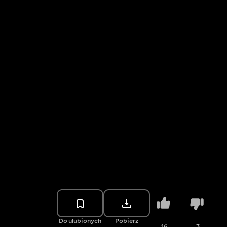
Do ulubionych
Pobierz
16
3