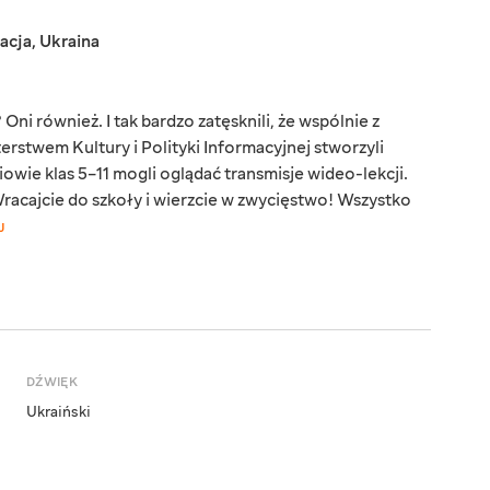
acja
,
Ukraina
Oni również. I tak bardzo zatęsknili, że wspólnie z
erstwem Kultury i Polityki Informacyjnej stworzyli
iowie klas 5–11 mogli oglądać transmisje wideo-lekcji.
acajcie do szkoły i wierzcie w zwycięstwo! Wszystko
J
DŹWIĘK
Ukraiński