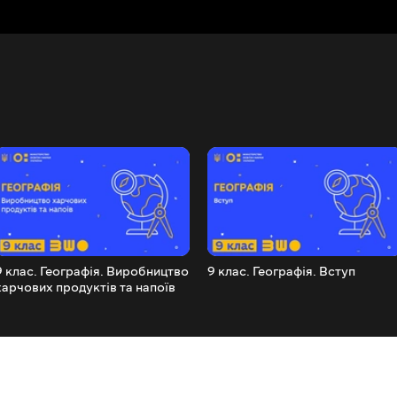
9 клас. Географія. Виробництво
9 клас. Географія. Вступ
харчових продуктів та напоїв