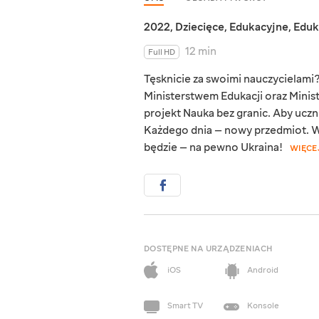
2022
,
Dziecięce
,
Edukacyjne
,
Eduk
12 min
Full HD
Tęsknicie za swoimi nauczycielami? 
Ministerstwem Edukacji oraz Minist
projekt Nauka bez granic. Aby uczn
Każdego dnia — nowy przedmiot. Wr
będzie — na pewno Ukraina!
WIĘCE
DOSTĘPNE NA URZĄDZENIACH
iOS
Android
Smart TV
Konsole