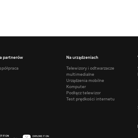
a partnerów
Na urządzeniach
półpraca
Telewizory i odtwarzacze
multimedialne
Urządzenia mobilne
Komputer
Podłącz telewizor
Test prędkości internetu