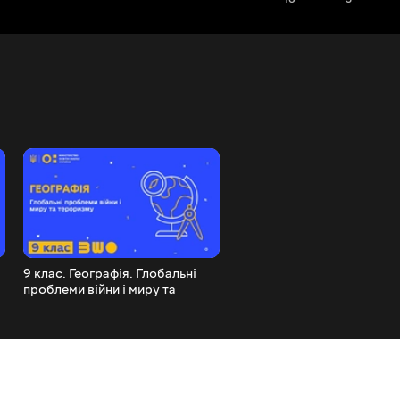
9 клас. Географія. Глобальні
9 клас. Географія.
проблеми війни і миру та
Демографічна, продоволь
тероризму
проблеми. Проблема
подолання відсталості кра