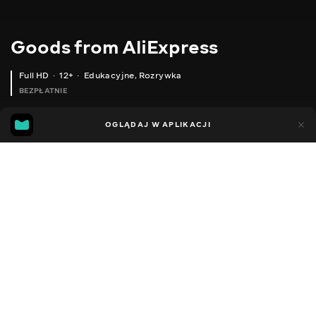
Goods from AliExpress
Full HD
12+
Edukacyjne
,
Rozrywka
BEZPŁATNIE
10
7
OGLĄDAJ W APLIKACJI
Dodano do ulubionych
UDOSTĘPNIJ
Sezon 1
Sezon 2
Sezon 3
Sezon 4
Sezon 5
Sezon 
Facebook
Kopiuj link
ЧОЛОВІЧА ЗИМОВА ПАРКА
ЧОЛОВІЧА В'ЯЗАНА БЕЗРУКАВКА
2020 - 2025
,
Ukraina
Edukacyjne
,
Rozrywka