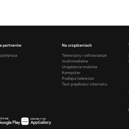
a partnerów
Na urządzeniach
półpraca
Telewizory i odtwarzacze
multimedialne
Urządzenia mobilne
Komputer
Podłącz telewizor
Test prędkości internetu