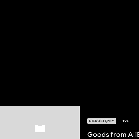
12+
NIEDOSTĘPNY
Goods from Ali