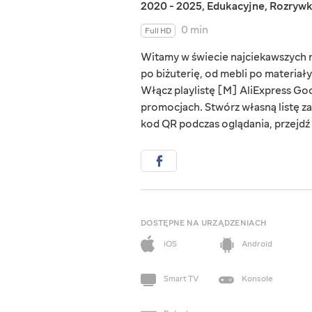
2020 - 2025
,
Edukacyjne
,
Rozryw
0 min
Full HD
Witamy w świecie najciekawszych rz
po biżuterię, od mebli po materiał
Włącz playlistę [M] AliExpress Goo
promocjach. Stwórz własną listę za
kod QR podczas oglądania, przejdź d
DOSTĘPNE NA URZĄDZENIACH
iOS
Android
Smart TV
Konsole