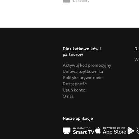
Dekodery
Dla użytkowników i
Dl
partnerów
Ws
Aktywuj kod promocyjny
Umowa użytkownika
Polityka prywatności
Dostępność
Usuń konto
O nas
Nasze aplikacje