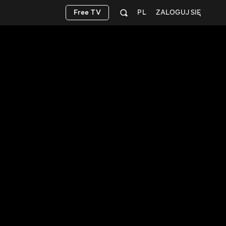
Free TV
PL
ZALOGUJ SIĘ