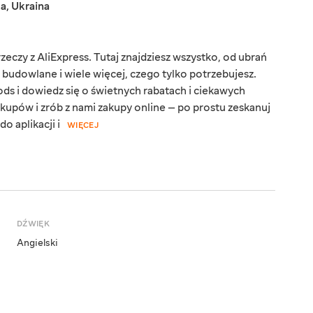
ka
,
Ukraina
eczy z AliExpress. Tutaj znajdziesz wszystko, od ubrań
y budowlane i wiele więcej, czego tylko potrzebujesz.
ds i dowiedz się o świetnych rabatach i ciekawych
kupów i zrób z nami zakupy online — po prostu zeskanuj
o aplikacji i
WIĘCEJ
DŹWIĘK
Angielski