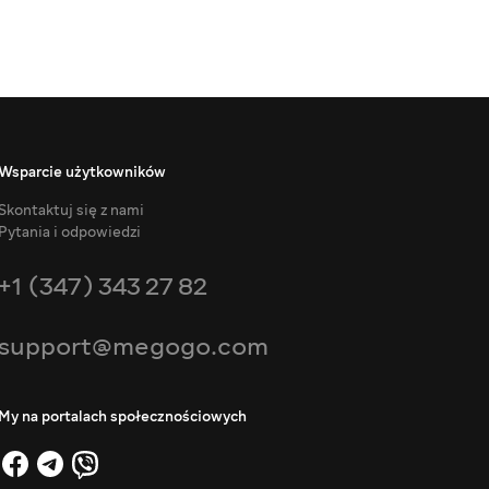
Wsparcie użytkowników
Skontaktuj się z nami
Pytania i odpowiedzi
+1 (347) 343 27 82
support@megogo.com
My na portalach społecznościowych