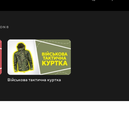
ON 8
SEZON 9
SEZON 10
SEZON 11
SEZON 12
Військова тактична куртка
Чоловіча зимова куртка