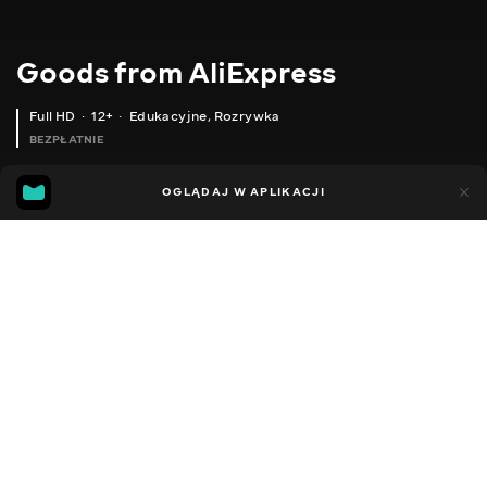
Goods from AliExpress
Full HD
12+
Edukacyjne
,
Rozrywka
BEZPŁATNIE
10
7
OGLĄDAJ W APLIKACJI
Dodano do ulubionych
UDOSTĘPNIJ
Sezon 1
Sezon 2
Sezon 3
Sezon 4
Sezon 5
Sezon 
Facebook
Kopiuj link
ПОВСЯКДЕННИЙ ДИЗАЙНЕРСЬКИЙ ПУЛОВЕР
ШКІРЯНА СУМКА ЧЕРЕЗ ПЛЕЧЕ
2020 - 2025
,
Ukraina
Edukacyjne
,
Rozrywka