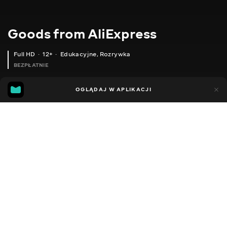
Goods from AliExpress
Full HD
12+
Edukacyjne
,
Rozrywka
BEZPŁATNIE
10
7
OGLĄDAJ W APLIKACJI
Dodano do ulubionych
UDOSTĘPNIJ
Sezon 1
Sezon 2
Sezon 3
Sezon 4
Sezon 5
Sezon 
Facebook
Kopiuj link
ТАКТИЧНА СУМКА
РОБОЧЕ ВЗУТТЯ ЧОЛОВІЧЕ
2020 - 2025
,
Ukraina
Edukacyjne
,
Rozrywka