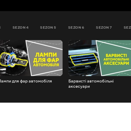
3
SEZON 4
SEZON 5
SEZON 6
SEZON 7
SEZ
Лампи для фар автомобіля
Барвисті автомобільні
аксесуари