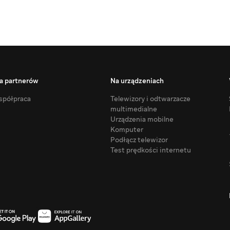
a partnerów
Na urządzeniach
półpraca
Telewizory i odtwarzacze
multimedialne
Urządzenia mobilne
Komputer
Podłącz telewizor
Test prędkości internetu