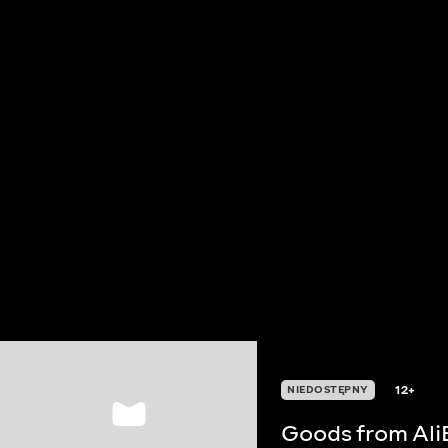
12+
NIEDOSTĘPNY
Goods from Ali