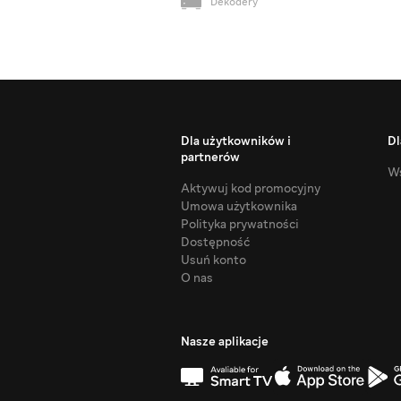
Dekodery
Dla użytkowników i
Dl
partnerów
Ws
Aktywuj kod promocyjny
Umowa użytkownika
Polityka prywatności
Dostępność
Usuń konto
O nas
Nasze aplikacje