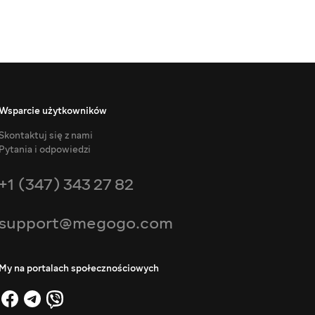
Wsparcie użytkowników
Skontaktuj się z nami
Pytania i odpowiedzi
+1 (347) 343 27 82
support@megogo.com
My na portalach społecznościowych