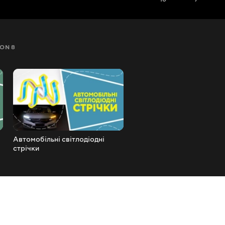
ON 8
SEZON 9
SEZON 10
SEZON 11
SEZON 12
Автомобільні світлодіодні
Футбольні бутси
стрічки