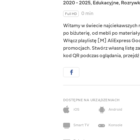
2020 - 2025
,
Edukacyjne
,
Rozryw
0 min
Full HD
Witamy w świecie najciekawszych rz
po biżuterię, od mebli po materiał
Włącz playlistę [M] AliExpress Goo
promocjach. Stwórz własną listę za
kod QR podczas oglądania, przejdź d
DOSTĘPNE NA URZĄDZENIACH
iOS
Android
Smart TV
Konsole