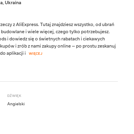
ka
,
Ukraina
eczy z AliExpress. Tutaj znajdziesz wszystko, od ubrań
y budowlane i wiele więcej, czego tylko potrzebujesz.
ds i dowiedz się o świetnych rabatach i ciekawych
kupów i zrób z nami zakupy online — po prostu zeskanuj
o aplikacji i
WIĘCEJ
DŹWIĘK
Angielski