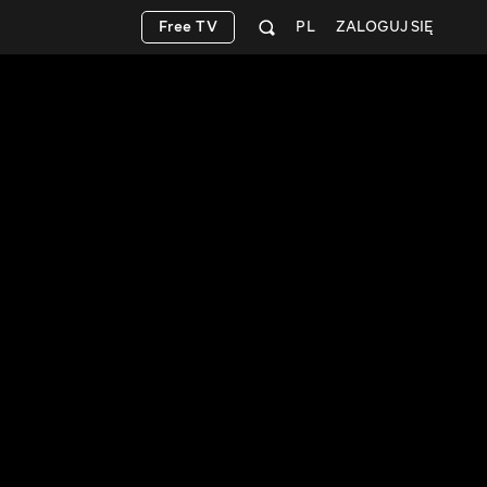
Free TV
PL
ZALOGUJ SIĘ