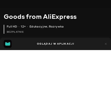
Goods from AliExpress
Full HD
12+
Edukacyjne
,
Rozrywka
BEZPŁATNIE
11
5
OGLĄDAJ W APLIKACJI
Dodano do ulubionych
UDOSTĘPNIJ
Sezon 1
Sezon 2
Sezon 3
Sezon 4
Sezon 5
Sezon 
Facebook
Kopiuj link
ЗОВНІШНЯ СОНЯЧНА ЗАПАЛЬНИЧКА
ПАРОЛЬ КОД КОМБІНОВАНИЙ ЗАМОК
2020 - 2025
,
Ukraina
Edukacyjne
,
Rozrywka