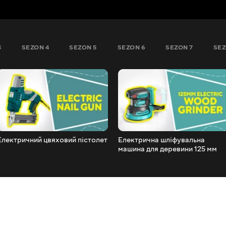
3
SEZON 4
SEZON 5
SEZON 6
SEZON 7
SEZ
Електричний цвяховий пістолет
Електрична шліфувальна
машина для деревини 125 мм