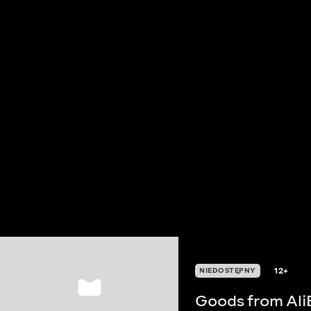
12+
NIEDOSTĘPNY
Goods from Ali