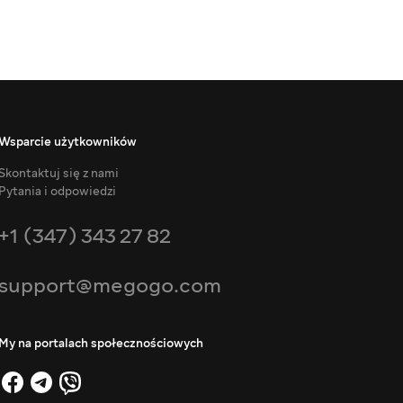
Wsparcie użytkowników
Skontaktuj się z nami
Pytania i odpowiedzi
+1 (347) 343 27 82
support@megogo.com
My na portalach społecznościowych