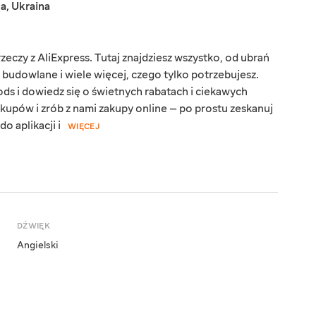
ka
,
Ukraina
eczy z AliExpress. Tutaj znajdziesz wszystko, od ubrań
y budowlane i wiele więcej, czego tylko potrzebujesz.
ds i dowiedz się o świetnych rabatach i ciekawych
kupów i zrób z nami zakupy online — po prostu zeskanuj
o aplikacji i
WIĘCEJ
DŹWIĘK
Angielski