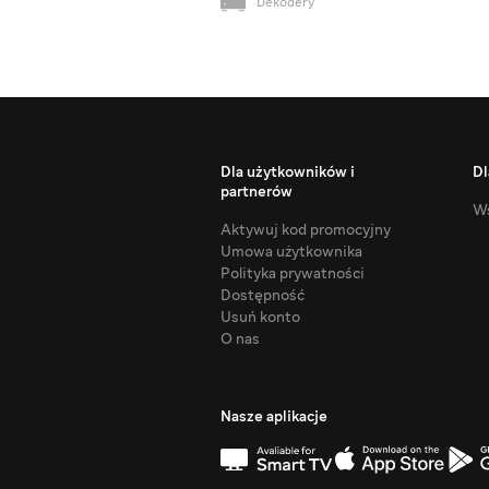
Dekodery
Dla użytkowników i
Dl
partnerów
Ws
Aktywuj kod promocyjny
Umowa użytkownika
Polityka prywatności
Dostępność
Usuń konto
O nas
Nasze aplikacje