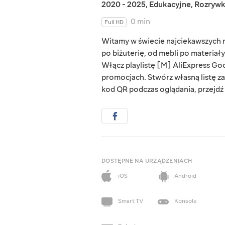
2020 - 2025
,
Edukacyjne
,
Rozryw
0 min
Full HD
Witamy w świecie najciekawszych rz
po biżuterię, od mebli po materiał
Włącz playlistę [M] AliExpress Goo
promocjach. Stwórz własną listę za
kod QR podczas oglądania, przejdź d
DOSTĘPNE NA URZĄDZENIACH
iOS
Android
Smart TV
Konsole