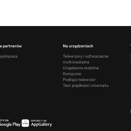
a partnerów
Na urządzeniach
półpraca
Telewizory i odtwarzacze
multimedialne
Urządzenia mobilne
Komputer
Podłącz telewizor
Test prędkości internetu