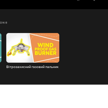
ON 8
SEZON 9
SEZON 10
SEZON 11
Вітрозахисний газовий пальник
Зовнішня сонячна запаль