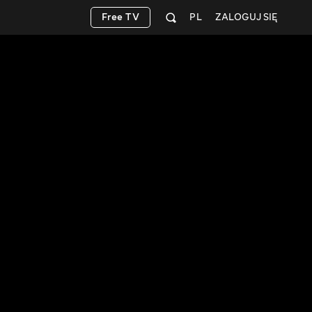
Free TV
PL
ZALOGUJ SIĘ