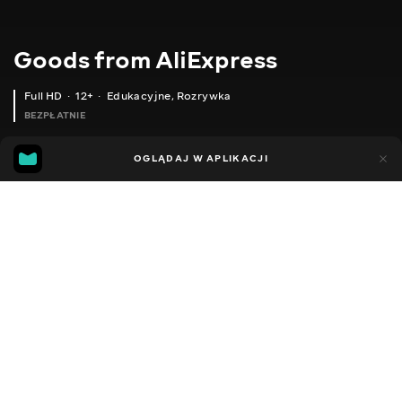
Goods from AliExpress
Full HD
12+
Edukacyjne
,
Rozrywka
BEZPŁATNIE
10
7
OGLĄDAJ W APLIKACJI
Dodano do ulubionych
UDOSTĘPNIJ
Sezon 1
Sezon 2
Sezon 3
Sezon 4
Sezon 5
Sezon 
Facebook
Kopiuj link
РОБОТ ПИЛОСОС
ПОДРІБНЮВАЧ ДЛЯ СУХИХ ПРОДУКТІВ
ПОДУШКА ДЛЯ ГОДУВАННЯ ДИТИНИ
2020 - 2025
,
Ukraina
Edukacyjne
,
Rozrywka