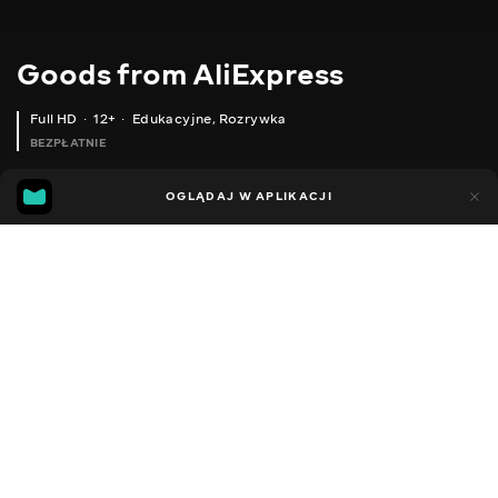
Goods from AliExpress
Full HD
12+
Edukacyjne
,
Rozrywka
BEZPŁATNIE
10
7
OGLĄDAJ W APLIKACJI
Dodano do ulubionych
UDOSTĘPNIJ
Sezon 1
Sezon 2
Sezon 3
Sezon 4
Sezon 5
Sezon 
Facebook
Kopiuj link
ШТУЧНІ ПЛАСТИКОВІ РОСЛИНИ
КУХОННИЙ КОНТЕЙНЕР
2020 - 2025
,
Ukraina
Edukacyjne
,
Rozrywka