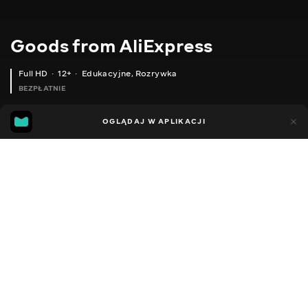
Goods from AliExpress
Full HD
12+
Edukacyjne
,
Rozrywka
BEZPŁATNIE
10
7
OGLĄDAJ W APLIKACJI
Dodano do ulubionych
UDOSTĘPNIJ
Sezon 1
Sezon 2
Sezon 3
Sezon 4
Sezon 5
Sezon 
Facebook
Kopiuj link
ШТУЧНІ КІМНАТНІ РОСЛИНИ
ШТУЧНІ ПЛАСТИКОВІ РОСЛИНИ
2020 - 2025
,
Ukraina
Edukacyjne
,
Rozrywka