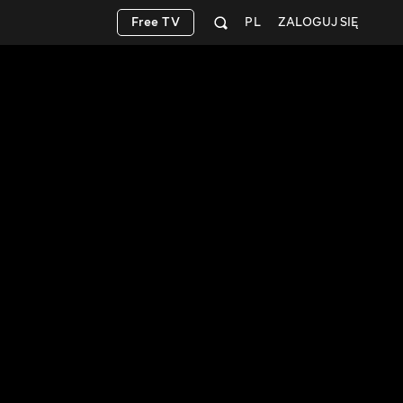
Free TV
PL
ZALOGUJ SIĘ