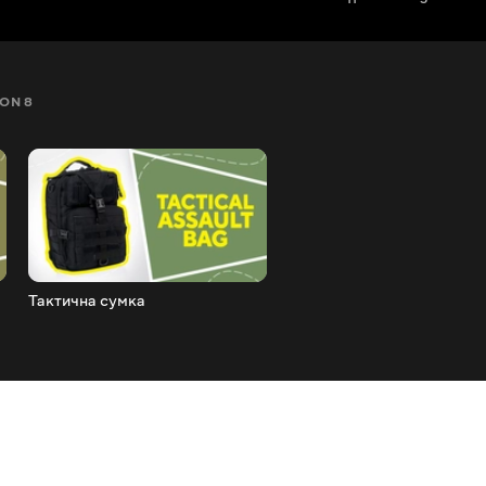
ON 8
SEZON 9
SEZON 10
SEZON 11
Тактична сумка
Трекінгове взуття