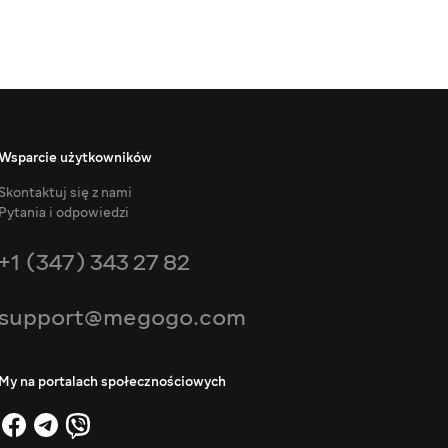
Wsparcie użytkowników
Skontaktuj się z nami
Pytania i odpowiedzi
+1 (347) 343 27 82
support@megogo.com
My na portalach społecznościowych