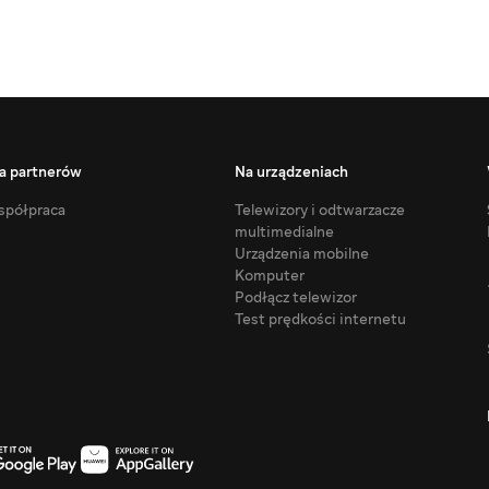
a partnerów
Na urządzeniach
półpraca
Telewizory i odtwarzacze
multimedialne
Urządzenia mobilne
Komputer
Podłącz telewizor
Test prędkości internetu