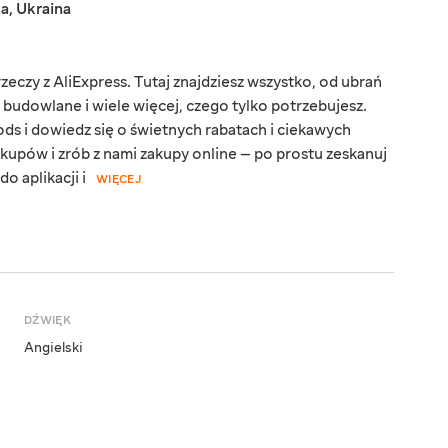
ka
,
Ukraina
eczy z AliExpress. Tutaj znajdziesz wszystko, od ubrań
y budowlane i wiele więcej, czego tylko potrzebujesz.
ds i dowiedz się o świetnych rabatach i ciekawych
kupów i zrób z nami zakupy online — po prostu zeskanuj
o aplikacji i
WIĘCEJ
DŹWIĘK
Angielski