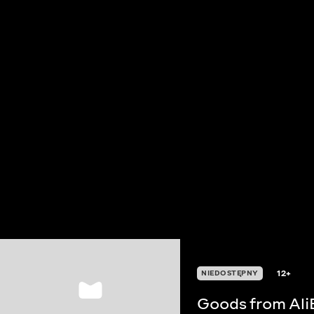
12+
NIEDOSTĘPNY
Goods from Ali