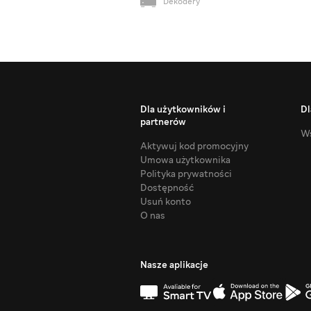
Dekodery
Dla użytkowników i
Dl
partnerów
Ws
Aktywuj kod promocyjny
Umowa użytkownika
Polityka prywatności
Dostępność
Usuń konto
O nas
Nasze aplikacje