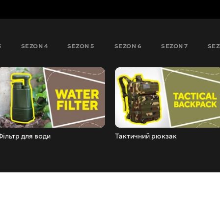
3
SEZON 4
SEZON 5
SEZON 6
SEZON 7
SEZ
Фільтр для води
Тактичний рюкзак