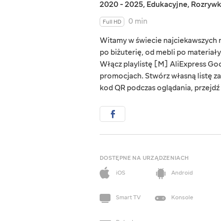
2020 - 2025
,
Edukacyjne
,
Rozryw
0 min
Full HD
Witamy w świecie najciekawszych rz
po biżuterię, od mebli po materiał
Włącz playlistę [M] AliExpress Goo
promocjach. Stwórz własną listę za
kod QR podczas oglądania, przejdź d
DOSTĘPNE NA URZĄDZENIACH
iOS
Android
Smart TV
Konsole