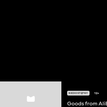
12+
NIEDOSTĘPNY
Goods from Ali