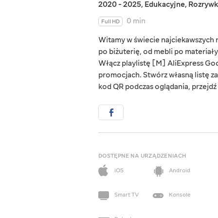
2020 - 2025
,
Edukacyjne
,
Rozryw
0 min
Full HD
Witamy w świecie najciekawszych rz
po biżuterię, od mebli po materiał
Włącz playlistę [M] AliExpress Goo
promocjach. Stwórz własną listę za
kod QR podczas oglądania, przejdź d
DOSTĘPNE NA URZĄDZENIACH
iOS
Android
Smart TV
Konsole