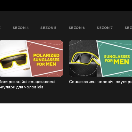
3
SEZON 4
SEZON 5
SEZON 6
SEZON 7
SEZ
Поляризаційні сонцезахисні
Сонцезахисні чоловічі окуляр
окуляри для чоловіків