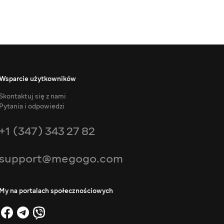
Wsparcie użytkowników
Skontaktuj się z nami
Pytania i odpowiedzi
+1 (347) 343 27 82
support@megogo.com
My na portalach społecznościowych