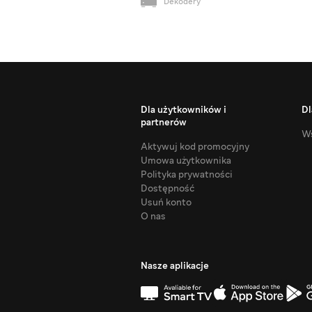
Dekodery
Dla użytkowników i
Dl
partnerów
Ws
Aktywuj kod promocyjny
Umowa użytkownika
Polityka prywatności
Dostępność
Usuń konto
O nas
Nasze aplikacje