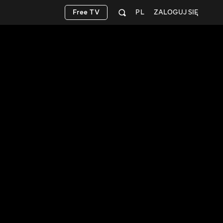
Free TV
PL
ZALOGUJ SIĘ