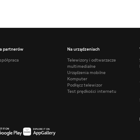
a partnerów
Na urządzeniach
półpraca
Telewizory i odtwarzacze
multimedialne
Urządzenia mobilne
Komputer
Podłącz telewizor
Test prędkości internetu