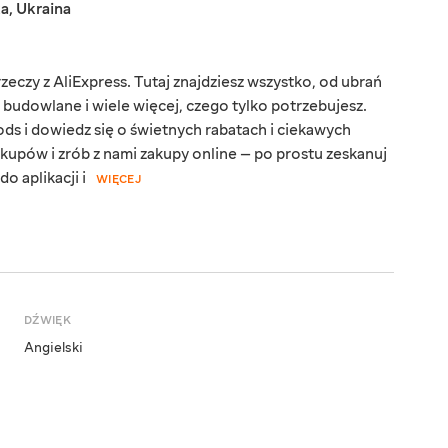
ka
,
Ukraina
eczy z AliExpress. Tutaj znajdziesz wszystko, od ubrań
y budowlane i wiele więcej, czego tylko potrzebujesz.
ds i dowiedz się o świetnych rabatach i ciekawych
kupów i zrób z nami zakupy online — po prostu zeskanuj
o aplikacji i
WIĘCEJ
DŹWIĘK
Angielski