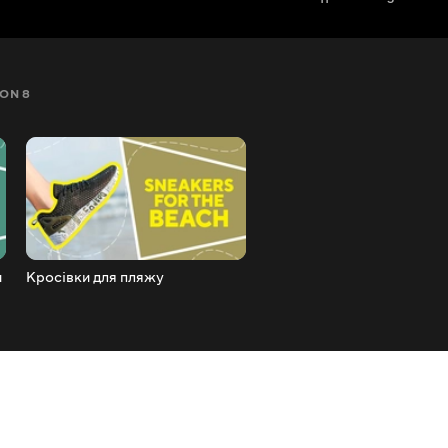
ON 8
SEZON 9
SEZON 10
SEZON 11
и
Кросівки для пляжу
Зарядний кабель для iPho