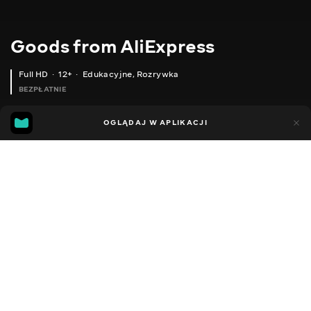
Goods from AliExpress
Full HD
12+
Edukacyjne
,
Rozrywka
BEZPŁATNIE
11
5
OGLĄDAJ W APLIKACJI
Dodano do ulubionych
UDOSTĘPNIJ
Sezon 1
Sezon 2
Sezon 3
Sezon 4
Sezon 5
Sezon 
Facebook
Kopiuj link
СОНЦЕЗАХИСНІ ОКУЛЯРИ ДЛЯ ВОДІННЯ
ЧОХОЛ ДЛЯ SAMSUNG
2020 - 2025
,
Ukraina
Edukacyjne
,
Rozrywka