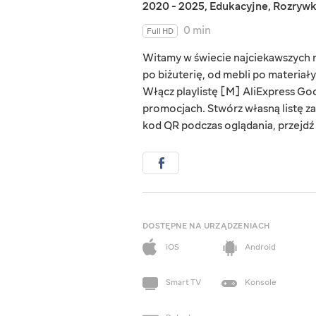
2020 - 2025
,
Edukacyjne
,
Rozryw
0 min
Full HD
Witamy w świecie najciekawszych rz
po biżuterię, od mebli po materiał
Włącz playlistę [M] AliExpress Goo
promocjach. Stwórz własną listę za
kod QR podczas oglądania, przejdź d
DOSTĘPNE NA URZĄDZENIACH
iOS
Android
Smart TV
Konsole