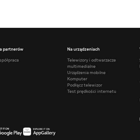
a partnerów
Na urządzeniach
półpraca
Telewizory i odtwarzacze
multimedialne
Urządzenia mobilne
Komputer
Podłącz telewizor
Test prędkości internetu