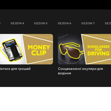
3
SEZON 4
SEZON 5
SEZON 6
SEZON 7
SEZ
Затиск для грошей
Сонцезахисні окуляри для
водіння