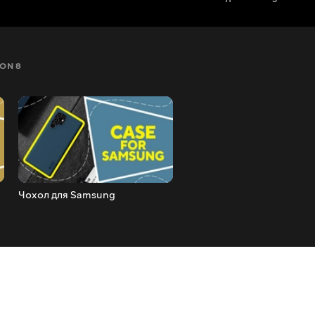
ON 8
SEZON 9
SEZON 10
SEZON 11
Чохол для Samsung
Багаторежимна бездрото
миша