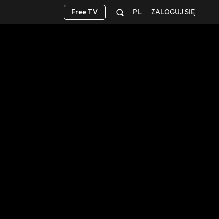
Free TV
PL
ZALOGUJ SIĘ