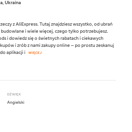
ka
,
Ukraina
eczy z AliExpress. Tutaj znajdziesz wszystko, od ubrań
y budowlane i wiele więcej, czego tylko potrzebujesz.
ds i dowiedz się o świetnych rabatach i ciekawych
kupów i zrób z nami zakupy online — po prostu zeskanuj
o aplikacji i
WIĘCEJ
DŹWIĘK
Angielski