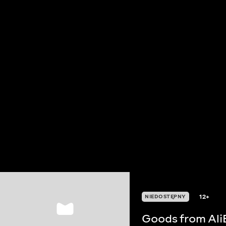
12+
NIEDOSTĘPNY
Goods from Ali