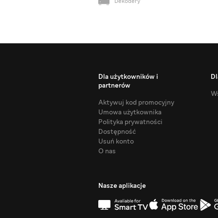
Dekodery
Dla użytkowników i
Dl
partnerów
Ws
Aktywuj kod promocyjny
Umowa użytkownika
Polityka prywatności
Dostępność
Usuń konto
O nas
Nasze aplikacje