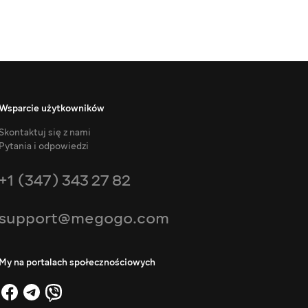
Wsparcie użytkowników
Skontaktuj się z nami
Pytania i odpowiedzi
+1 (347) 343 27 82
support@megogo.com
My na portalach społecznościowych