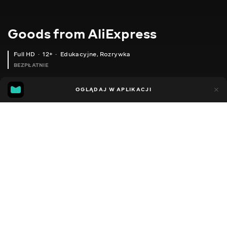
Goods from AliExpress
Full HD
12+
Edukacyjne
,
Rozrywka
BEZPŁATNIE
11
5
OGLĄDAJ W APLIKACJI
Dodano do ulubionych
UDOSTĘPNIJ
Sezon 1
Sezon 2
Sezon 3
Sezon 4
Sezon 5
Sezon 
Facebook
Kopiuj link
ВИСОКІ ПІДБОРИ З ВІДКРИТИМ НОСКОМ
ЖІНОЧІ ЧЕРЕВИКИ НА РЕМІНЦІ
2020 - 2025
,
Ukraina
Edukacyjne
,
Rozrywka