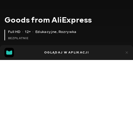
Goods from AliExpress
Full HD
12+
Edukacyjne
,
Rozrywka
BEZPŁATNIE
11
5
OGLĄDAJ W APLIKACJI
Dodano do ulubionych
UDOSTĘPNIJ
Sezon 1
Sezon 2
Sezon 3
Sezon 4
Sezon 5
Sezon 
Facebook
Kopiuj link
СКЛАДНА СУМКА ДЛЯ ПОКУПОК
ПРОЗОРА КОСМЕТИЧКА
2020 - 2025
,
Ukraina
Edukacyjne
,
Rozrywka