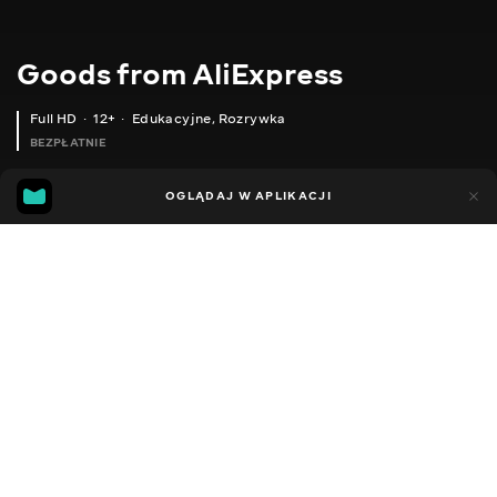
Goods from AliExpress
Full HD
12+
Edukacyjne
,
Rozrywka
BEZPŁATNIE
10
7
OGLĄDAJ W APLIKACJI
Dodano do ulubionych
UDOSTĘPNIJ
Sezon 1
Sezon 2
Sezon 3
Sezon 4
Sezon 5
Sezon 
Facebook
Kopiuj link
ЖІНОЧІ ШПИЛЬКИ ДЛЯ ВОЛОССЯ
ІРИГАТОР РОТОВОЇ ПОРОЖНИНИ
2020 - 2025
,
Ukraina
Edukacyjne
,
Rozrywka