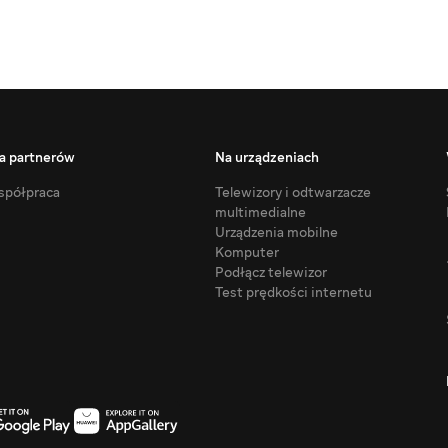
a partnerów
Na urządzeniach
półpraca
Telewizory i odtwarzacze
multimedialne
Urządzenia mobilne
Komputer
Podłącz telewizor
Test prędkości internetu