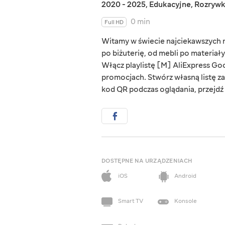
2020 - 2025
,
Edukacyjne
,
Rozryw
0 min
Full HD
Witamy w świecie najciekawszych rz
po biżuterię, od mebli po materiał
Włącz playlistę [M] AliExpress Goo
promocjach. Stwórz własną listę za
kod QR podczas oglądania, przejdź d
DOSTĘPNE NA URZĄDZENIACH
iOS
Android
Smart TV
Konsole