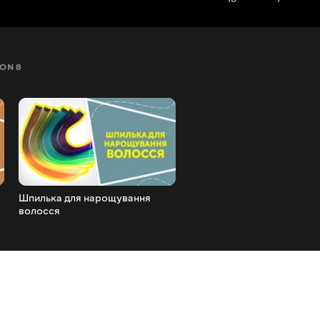
ON 8
SEZON 9
SEZON 10
SEZON 11
SEZON 12
Шпилька для нарощування
Аксесуари для волосся
волосся