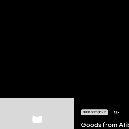
12+
NIEDOSTĘPNY
Goods from Ali