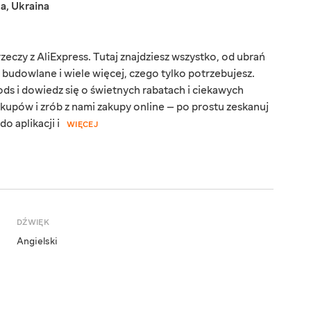
ka
,
Ukraina
eczy z AliExpress. Tutaj znajdziesz wszystko, od ubrań
y budowlane i wiele więcej, czego tylko potrzebujesz.
ds i dowiedz się o świetnych rabatach i ciekawych
kupów i zrób z nami zakupy online — po prostu zeskanuj
o aplikacji i
WIĘCEJ
DŹWIĘK
Angielski