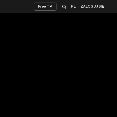
Free TV
PL
ZALOGUJ SIĘ