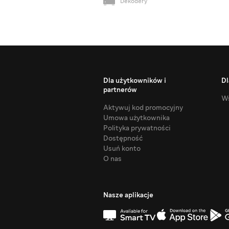
Dekodery
Dla użytkowników i
Dl
partnerów
Ws
Aktywuj kod promocyjny
Umowa użytkownika
Polityka prywatności
Dostępność
Usuń konto
O nas
Nasze aplikacje