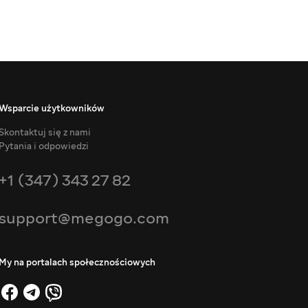
Wsparcie użytkowników
Skontaktuj się z nami
Pytania i odpowiedzi
+1 (347) 343 27 82
support@megogo.com
My na portalach społecznościowych