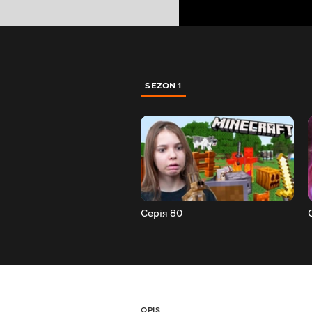
SEZON 1
Серія 80
OPIS