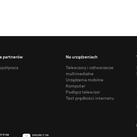
a partnerów
Na urządzeniach
półpraca
Telewizory i odtwarzacze
multimedialne
Urządzenia mobilne
Komputer
Podłącz telewizor
Test prędkości internetu