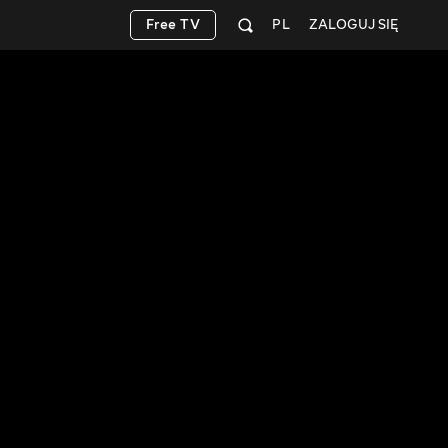
Free TV
PL
ZALOGUJ SIĘ