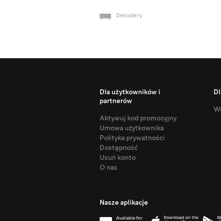
Dekodery
Dla użytkowników i
Dl
partnerów
Ws
Aktywuj kod promocyjny
Umowa użytkownika
Polityka prywatności
Dostępność
Usuń konto
O nas
Nasze aplikacje