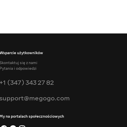
Wsparcie użytkowników
Skontaktuj się z nami
Pytania i odpowiedzi
+1 (347) 343 27 82
support@megogo.com
My na portalach społecznościowych