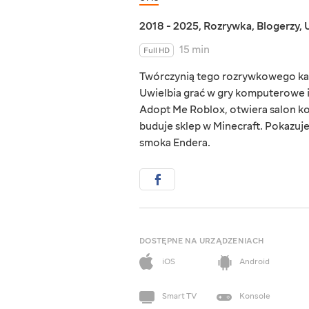
2018 - 2025
,
Rozrywka
,
Blogerzy
,
15 min
Full HD
Twórczynią tego rozrywkowego kana
Uwielbia grać w gry komputerowe i
Adopt Me Roblox, otwiera salon kos
buduje sklep w Minecraft. Pokazuje 
smoka Endera.
DOSTĘPNE NA URZĄDZENIACH
iOS
Android
Smart TV
Konsole