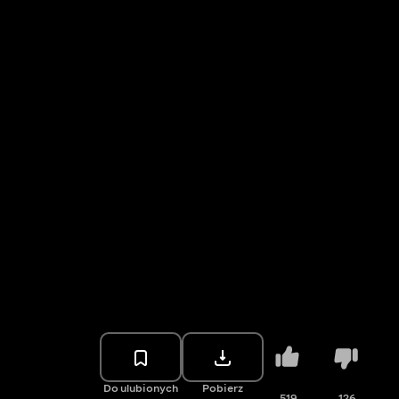
Do ulubionych
Pobierz
519
126