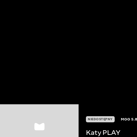
MGG
5.
NIEDOSTĘPNY
Katy PLAY