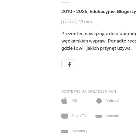
2010 - 2025
,
Edukacyjne
,
Blogerzy
19 min
Full HD
Prezenter, nawiązując do ulubioneg
wędkarskich wypraw. Ponadto recen
gdzie łowi i jakich przynęt używa.
DOSTĘPNE NA URZĄDZENIACH
iOS
Android
Smart TV
Konsole
Dekodery