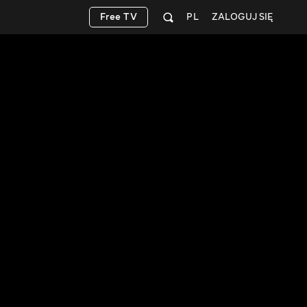
Free TV
PL
ZALOGUJ SIĘ