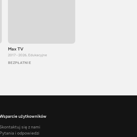
Max TV
Тasty food
2017 - 2026
,
Edukacyjne
2013 - 2025
,
Gotowanie
BEZPŁATNIE
BEZPŁATNIE
Wsparcie użytkowników
Skontaktuj się z nami
Pytania i odpowiedzi