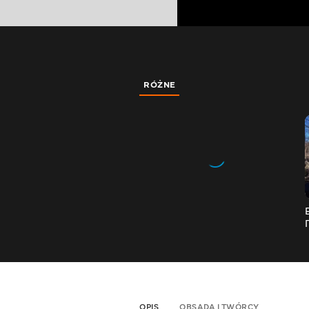
RÓŻNE
OPIS
OBSADA I TWÓRCY