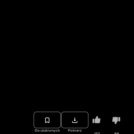
Do ulubionych
Pobierz
153
88