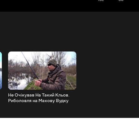
Не Очікував На Такий Кльов.
Ловимо Жереха на Спінінг
Риболовля на Махову Вудку
Риболовля на Десні 2023
Весною