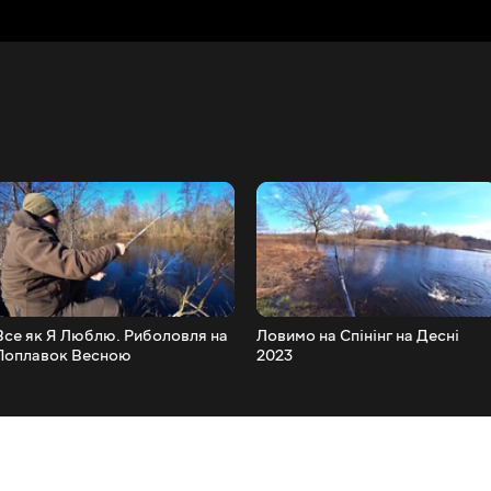
Все як Я Люблю. Риболовля на
Ловимо на Спінінг на Десні
Поплавок Весною
2023