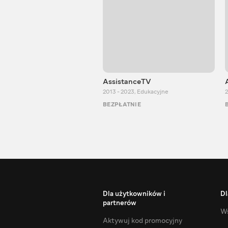
AssistanceTV
2013 - 2023
,
Edukacyjne
2
BEZPŁATNIE
Dla użytkowników i
Dl
partnerów
Ws
Aktywuj kod promocyjny