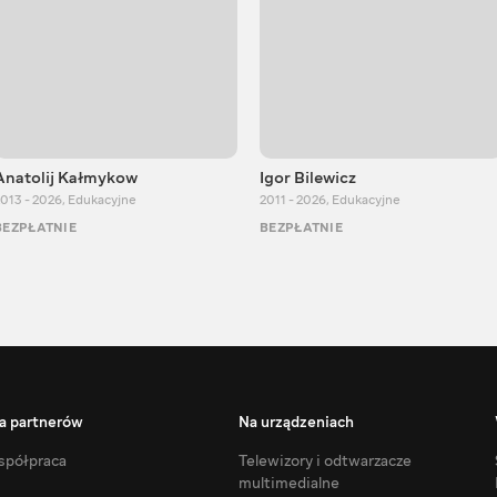
Anatolij Kałmykow
Igor Bilewicz
013 - 2026
,
Edukacyjne
2011 - 2026
,
Edukacyjne
BEZPŁATNIE
BEZPŁATNIE
a partnerów
Na urządzeniach
półpraca
Telewizory i odtwarzacze
multimedialne