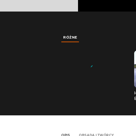
RÓŻNE
OPIS
OBSADA I TWÓRCY