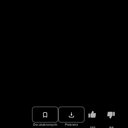
Do ulubionych
Pobierz
155
88