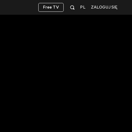
Free TV
PL
ZALOGUJ SIĘ