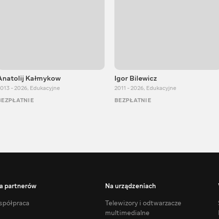
Anatolij Kałmykow
Igor Bilewicz
013 - 2026
,
Edukacyjne
2011 - 2026
,
Edukacyjne
BEZPŁATNIE
BEZPŁATNIE
a partnerów
Na urządzeniach
półpraca
Telewizory i odtwarzacze
multimedialne