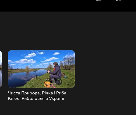
Чиста Природа, Річка і Риба
Як Ловити на Фідер Весно
Клює. Риболовля в Україні
Риболовля в Нерестову
Заборону