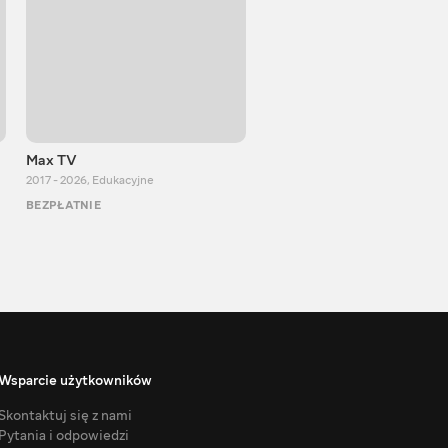
Max TV
Тasty food
2017 - 2026
,
Edukacyjne
2013 - 2025
,
Gotowanie
BEZPŁATNIE
BEZPŁATNIE
Wsparcie użytkowników
Skontaktuj się z nami
Pytania i odpowiedzi