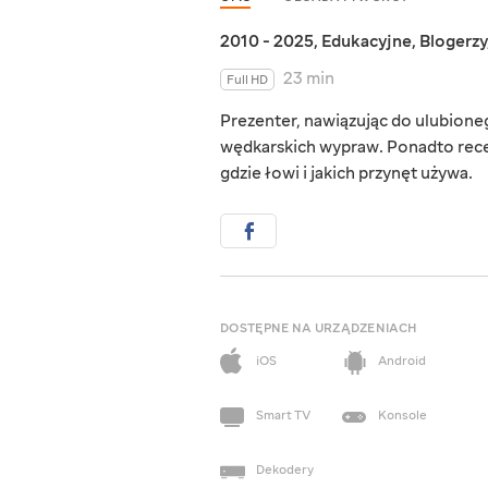
2010 - 2025
,
Edukacyjne
,
Blogerzy
23 min
Full HD
Prezenter, nawiązując do ulubioneg
wędkarskich wypraw. Ponadto recen
gdzie łowi i jakich przynęt używa.
DOSTĘPNE NA URZĄDZENIACH
iOS
Android
Smart TV
Konsole
Dekodery