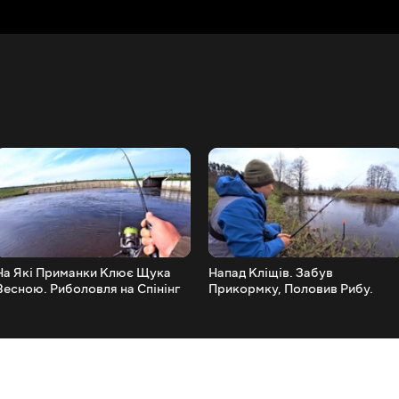
На Які Приманки Клює Щука
Напад Кліщів. Забув
Весною. Риболовля на Спінінг
Прикормку, Половив Рибу.
2023
Риболовля 2023