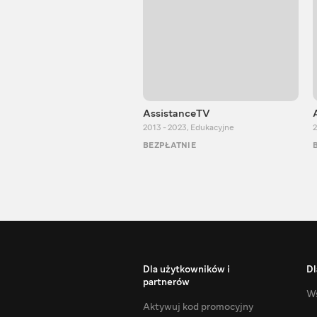
AssistanceTV
2013 - 2023
,
Edukacyjne
2
BEZPŁATNIE
Dla użytkowników i
Dl
partnerów
Ws
Aktywuj kod promocyjny