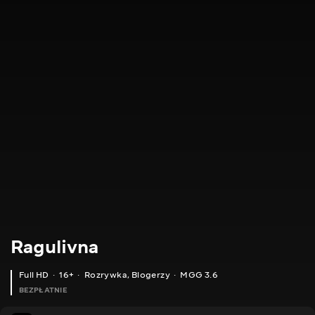
Ragulivna
Full HD
16+
Rozrywka
,
Blogerzy
MGG 3.6
BEZPŁATNIE