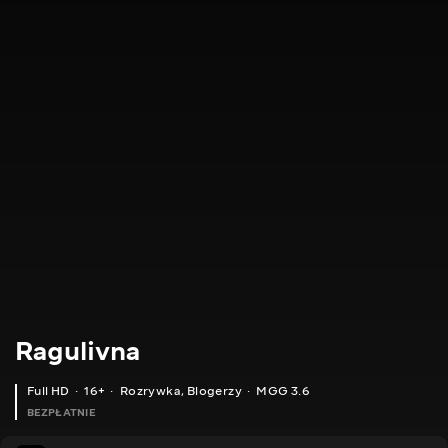
Ragulivna
Full HD
16+
Rozrywka
,
Blogerzy
MGG 3.6
BEZPŁATNIE