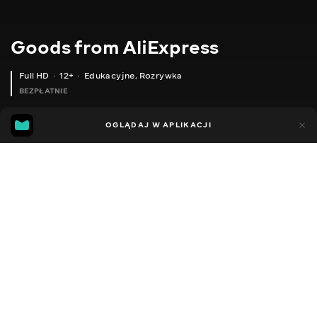
Goods from AliExpress
Full HD
12+
Edukacyjne
,
Rozrywka
BEZPŁATNIE
10
7
OGLĄDAJ W APLIKACJI
Dodano do ulubionych
UDOSTĘPNIJ
Sezon 1
Sezon 2
Sezon 3
Sezon 4
Sezon 5
Sezon 
Facebook
Kopiuj link
ДЕКОРАТИВНІ 3D НАКЛЕЙКИ ДЛЯ СТІН
ДИТЯЧИЙ ДОЗАТОР ЗУБНОЇ ПАСТИ
2020 - 2025
,
Ukraina
Edukacyjne
,
Rozrywka