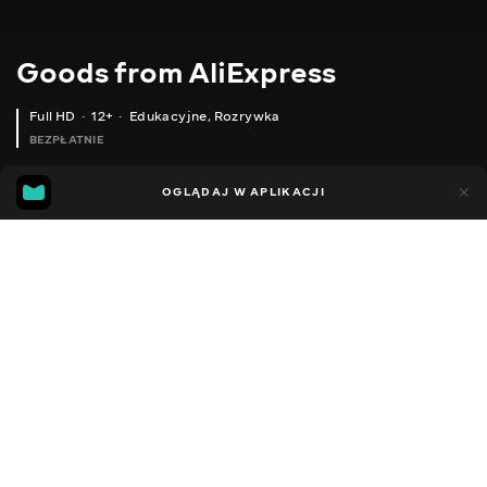
Goods from AliExpress
Full HD
12+
Edukacyjne
,
Rozrywka
BEZPŁATNIE
10
7
OGLĄDAJ W APLIKACJI
Dodano do ulubionych
UDOSTĘPNIJ
Sezon 1
Sezon 2
Sezon 3
Sezon 4
Sezon 5
Sezon 
Facebook
Kopiuj link
ВОДОНЕПРОНИКНИЙ ОРГАНАЙЗЕР ДЛЯ ТУАЛЕТНОГО ПАПЕРУ
ДИТЯЧІ ШВИДКОВИСИХАЮЧІ РУШНИКИ
2020 - 2025
,
Ukraina
Edukacyjne
,
Rozrywka