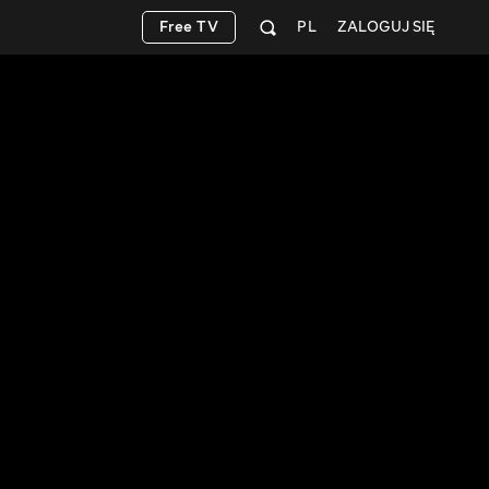
Free TV
PL
ZALOGUJ SIĘ