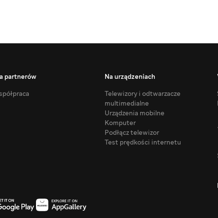
a partnerów
Na urządzeniach
półpraca
Telewizory i odtwarzacze
multimedialne
Urządzenia mobilne
Komputer
Podłącz telewizor
Test prędkości internetu