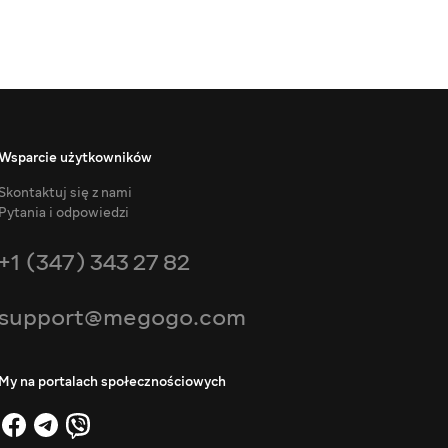
Wsparcie użytkowników
Skontaktuj się z nami
Pytania i odpowiedzi
+1 (347) 343 27 82
support@megogo.com
My na portalach społecznościowych