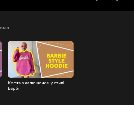
ON 8
SEZON 9
SEZON 10
SEZON 11
Кофта з капюшоном у стилі
Кепка Барбі
Барбі