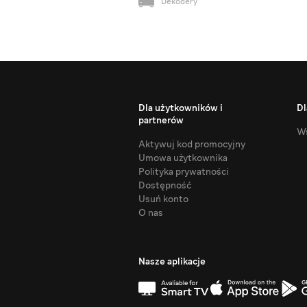
Dekodery
Dla użytkowników i
Dl
partnerów
Ws
Aktywuj kod promocyjny
Umowa użytkownika
Polityka prywatności
Dostępność
Usuń konto
O nas
Nasze aplikacje