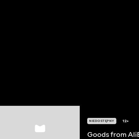
12+
NIEDOSTĘPNY
Goods from Ali