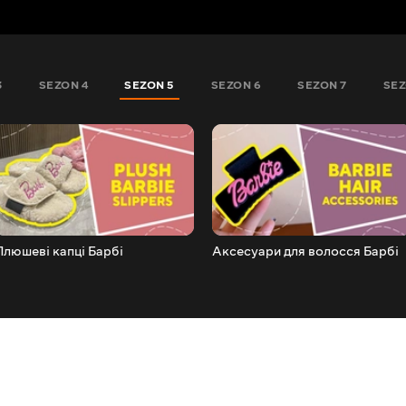
3
SEZON 4
SEZON 5
SEZON 6
SEZON 7
SEZ
Плюшеві капці Барбі
Аксесуари для волосся Барбі