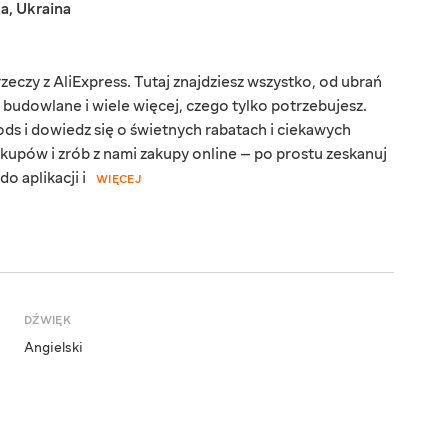
ka
,
Ukraina
eczy z AliExpress. Tutaj znajdziesz wszystko, od ubrań
y budowlane i wiele więcej, czego tylko potrzebujesz.
ds i dowiedz się o świetnych rabatach i ciekawych
kupów i zrób z nami zakupy online — po prostu zeskanuj
o aplikacji i
WIĘCEJ
DŹWIĘK
Angielski