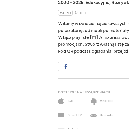
2020 - 2025
,
Edukacyjne
,
Rozryw
0 min
Full HD
Witamy w świecie najciekawszych rz
po biżuterię, od mebli po materiał
Włącz playlistę [M] AliExpress Goo
promocjach. Stwórz własną listę za
kod QR podczas oglądania, przejdź d
DOSTĘPNE NA URZĄDZENIACH
iOS
Android
Smart TV
Konsole