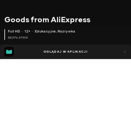
Goods from AliExpress
Full HD
12+
Edukacyjne
,
Rozrywka
BEZPŁATNIE
11
5
OGLĄDAJ W APLIKACJI
Dodano do ulubionych
UDOSTĘPNIJ
Sezon 1
Sezon 2
Sezon 3
Sezon 4
Sezon 5
Sezon 
Facebook
Kopiuj link
ГІРЛЯНДА-ШТОРА НА БАТАРЕЙКАХ
АДАПТЕР КАРТ ПАМ'ЯТІ ДЛЯ IPHONE 15
2020 - 2025
,
Ukraina
Edukacyjne
,
Rozrywka