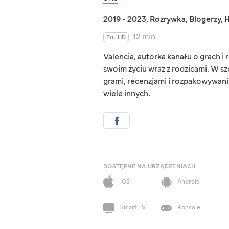
2019 - 2023
,
Rozrywka
,
Blogerzy
,
H
12 min
Full HD
Valencia, autorka kanału o grach i
swoim życiu wraz z rodzicami. W s
grami, recenzjami i rozpakowywaniem
wiele innych.
DOSTĘPNE NA URZĄDZENIACH
iOS
Android
Smart TV
Konsole