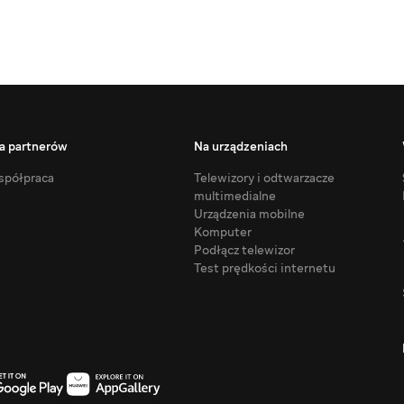
a partnerów
Na urządzeniach
półpraca
Telewizory i odtwarzacze
multimedialne
Urządzenia mobilne
Komputer
Podłącz telewizor
Test prędkości internetu