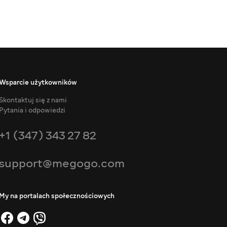
Wsparcie użytkowników
Skontaktuj się z nami
Pytania i odpowiedzi
+1 (347) 343 27 82
support@megogo.com
My na portalach społecznościowych