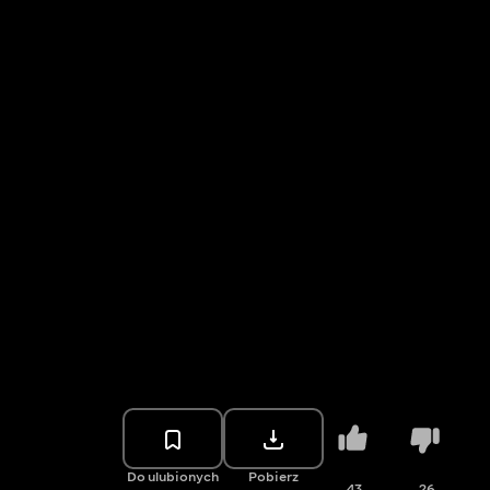
Do ulubionych
Pobierz
43
26