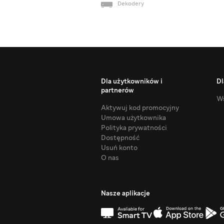
Dekodery
Dla użytkowników i
Dl
partnerów
Ws
Aktywuj kod promocyjny
Umowa użytkownika
Polityka prywatności
Dostępność
Usuń konto
O nas
Nasze aplikacje