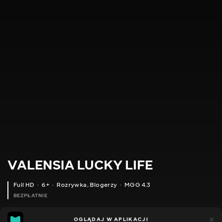
VALENSIA LUCKY LIFE
Full HD
6+
Rozrywka
,
Blogerzy
MGG 4.3
BEZPŁATNIE
MGG
49
35
OGLĄDAJ W APLIKACJI