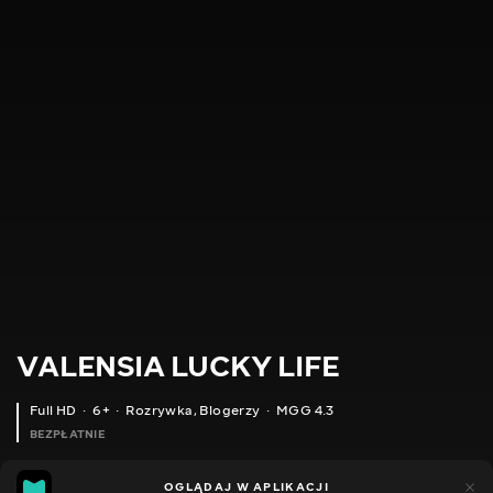
VALENSIA LUCKY LIFE
Full HD
6+
Rozrywka
,
Blogerzy
MGG 4.3
BEZPŁATNIE
MGG
49
35
OGLĄDAJ W APLIKACJI