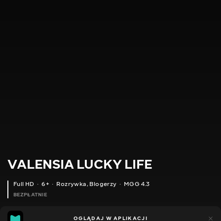
VALENSIA LUCKY LIFE
Full HD
6+
Rozrywka
,
Blogerzy
MGG 4.3
BEZPŁATNIE
MGG
49
35
OGLĄDAJ W APLIKACJI