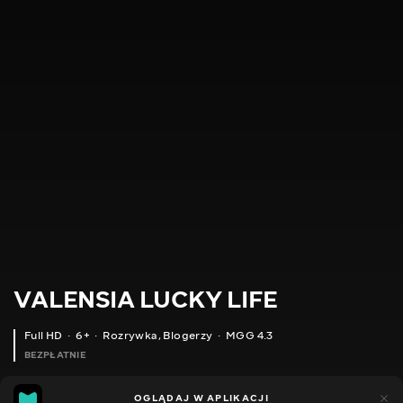
VALENSIA LUCKY LIFE
Full HD
6+
Rozrywka
,
Blogerzy
MGG 4.3
BEZPŁATNIE
MGG
49
35
OGLĄDAJ W APLIKACJI