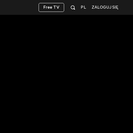
Free TV
PL
ZALOGUJ SIĘ