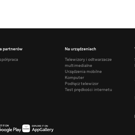
a partnerów
Na urządzeniach
półpraca
Telewizory i odtwarzacze
multimedialne
Urządzenia mobilne
Komputer
Podłącz telewizor
Test prędkości internetu