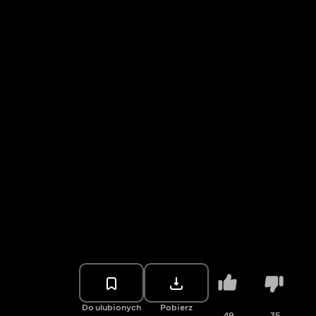
Do ulubionych
Pobierz
49
35