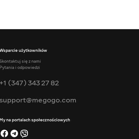
Wsparcie użytkowników
Skontaktuj się z nami
Pytania i odpowiedzi
+1 (347) 343 27 82
support@megogo.com
My na portalach społecznościowych