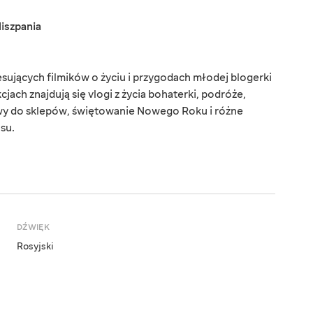
iszpania
sujących filmików o życiu i przygodach młodej blogerki
kcjach znajdują się vlogi z życia bohaterki, podróże,
wy do sklepów, świętowanie Nowego Roku i różne
su.
DŹWIĘK
Rosyjski