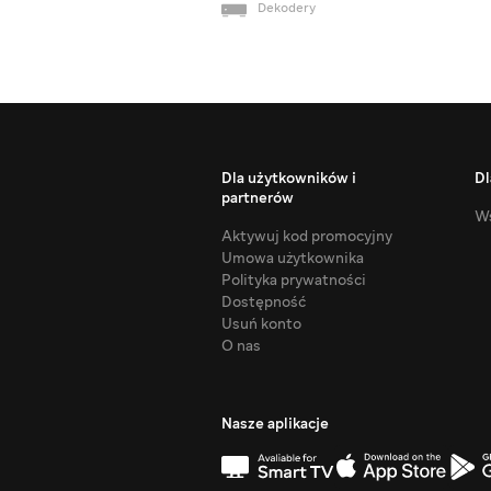
Dekodery
Dla użytkowników i
Dl
partnerów
Ws
Aktywuj kod promocyjny
Umowa użytkownika
Polityka prywatności
Dostępność
Usuń konto
O nas
Nasze aplikacje