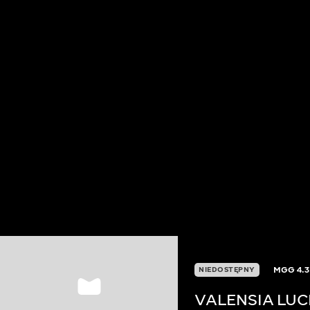
MGG
4.3
NIEDOSTĘPNY
VALENSIA LUC