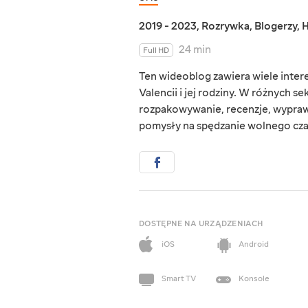
2019 - 2023
,
Rozrywka
,
Blogerzy
,
H
24 min
Full HD
Ten wideoblog zawiera wiele intere
Valencii i jej rodziny. W różnych se
rozpakowywanie, recenzje, wypra
pomysły na spędzanie wolnego cza
DOSTĘPNE NA URZĄDZENIACH
iOS
Android
Smart TV
Konsole