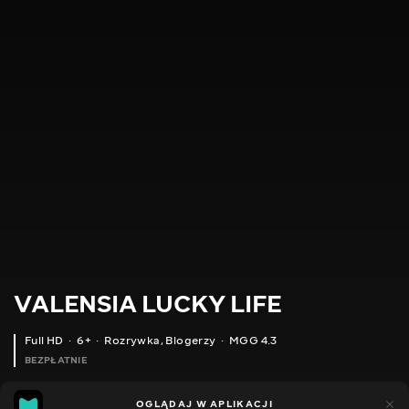
VALENSIA LUCKY LIFE
Full HD
6+
Rozrywka
,
Blogerzy
MGG 4.3
BEZPŁATNIE
MGG
49
35
OGLĄDAJ W APLIKACJI