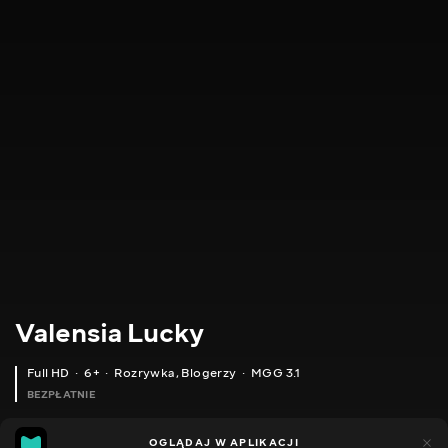
Valensia Lucky
Full HD
6+
Rozrywka
,
Blogerzy
MGG 3.1
BEZPŁATNIE
MGG
80
49
OGLĄDAJ W APLIKACJI