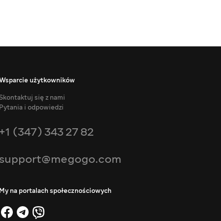
Wsparcie użytkowników
Skontaktuj się z nami
Pytania i odpowiedzi
+1 (347) 343 27 82
support@megogo.com
My na portalach społecznościowych