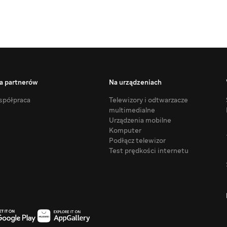
a partnerów
Na urządzeniach
półpraca
Telewizory i odtwarzacze
multimedialne
Urządzenia mobilne
Komputer
Podłącz telewizor
Test prędkości internetu