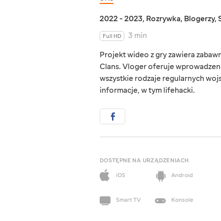
2022 - 2023
,
Rozrywka
,
Blogerzy
,
3 min
Full HD
Projekt wideo z gry zawiera zabawn
Clans. Vloger oferuje wprowadzeni
wszystkie rodzaje regularnych woj
informacje, w tym lifehacki.
DOSTĘPNE NA URZĄDZENIACH
iOS
Android
Smart TV
Konsole