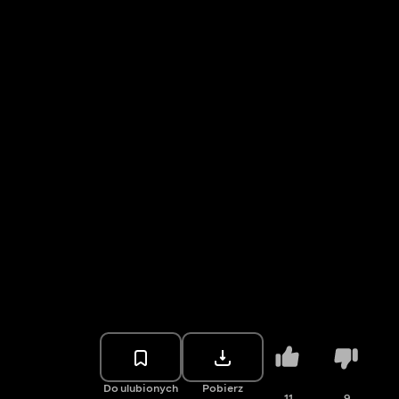
Do ulubionych
Pobierz
11
9