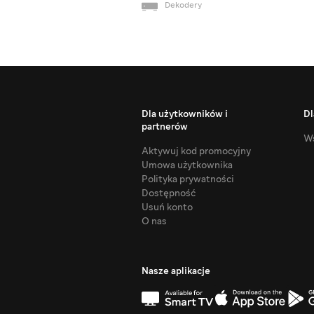
Dekodery
Dla użytkowników i
Dl
partnerów
Ws
Aktywuj kod promocyjny
Umowa użytkownika
Polityka prywatności
Dostępność
Usuń konto
O nas
Nasze aplikacje