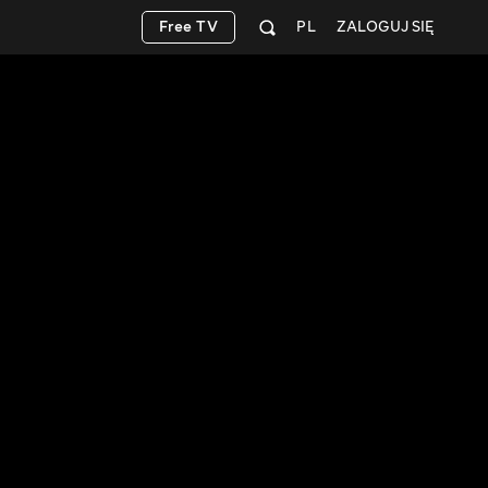
Free TV
PL
ZALOGUJ SIĘ