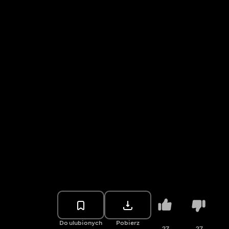
Do ulubionych
Pobierz
27
27