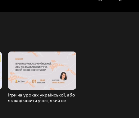
Ігри на уроках української, або
Основи медіаграмотності:
як зацікавити учня, який не
розпізнати фейк
хоче вчитися?