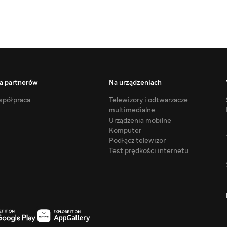
a partnerów
Na urządzeniach
półpraca
Telewizory i odtwarzacze
multimedialne
Urządzenia mobilne
Komputer
Podłącz telewizor
Test prędkości internetu