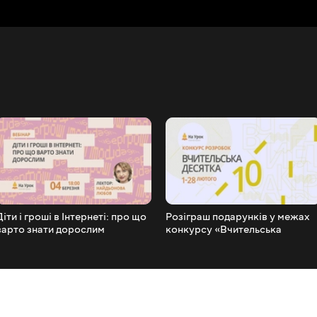
Діти і гроші в Інтернеті: про що
Розіграш подарунків у межах
варто знати дорослим
конкурсу «Вчительська
десятка» (лютий 2019)