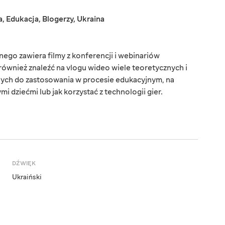
a
,
Edukacja
,
Blogerzy
,
Ukraina
ego zawiera filmy z konferencji i webinariów
ównież znaleźć na vlogu wideo wiele teoretycznych i
ych do zastosowania w procesie edukacyjnym, na
i dziećmi lub jak korzystać z technologii gier.
DŹWIĘK
Ukraiński