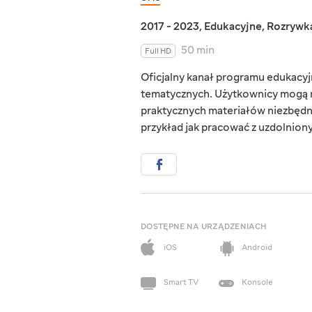
2017 - 2023
,
Edukacyjne
,
Rozrywk
50 min
Full HD
Oficjalny kanał programu edukacyjn
tematycznych. Użytkownicy mogą r
praktycznych materiałów niezbędn
przykład jak pracować z uzdolnionym
DOSTĘPNE NA URZĄDZENIACH
iOS
Android
Smart TV
Konsole