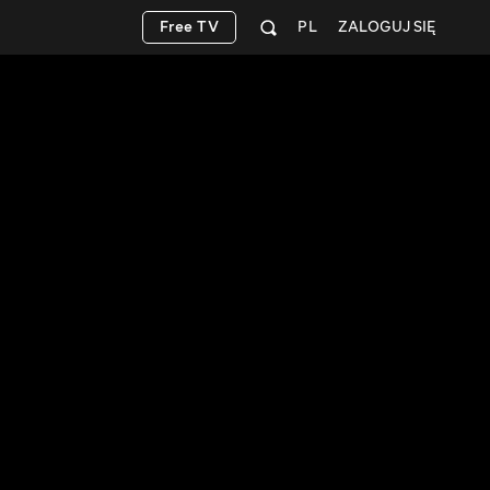
Free TV
PL
ZALOGUJ SIĘ