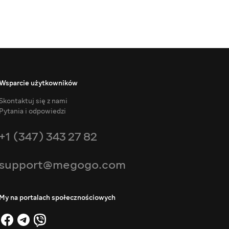
Wsparcie użytkowników
Skontaktuj się z nami
Pytania i odpowiedzi
+1 (347) 343 27 82
support@megogo.com
My na portalach społecznościowych