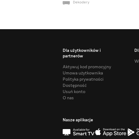
Dekodery
Dla użytkowników i
Dl
partnerów
Ws
Aktywuj kod promocyjny
Umowa użytkownika
Polityka prywatności
Dostępność
Usuń konto
O nas
Nasze aplikacje