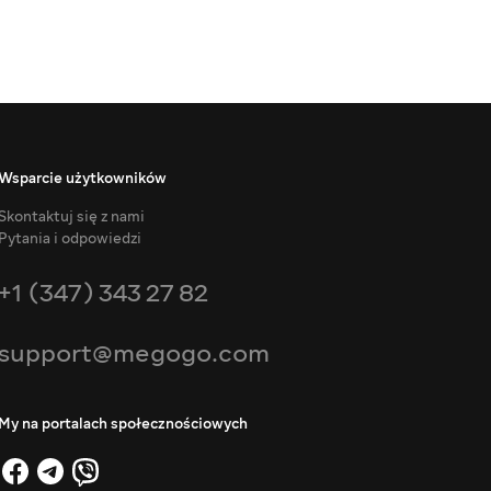
Wsparcie użytkowników
Skontaktuj się z nami
Pytania i odpowiedzi
+1 (347) 343 27 82
support@megogo.com
My na portalach społecznościowych