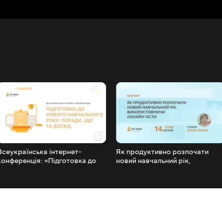
Всеукраїнська інтернет-
Як продуктивно розпочати
конференція: «Підготовка до
новий навчальний рік,
нового навчального року:
використовуючи онлайн-тести
поради, ідеї та досвід»