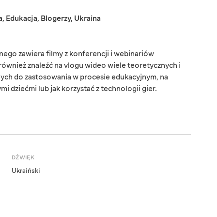
a
,
Edukacja
,
Blogerzy
,
Ukraina
ego zawiera filmy z konferencji i webinariów
ównież znaleźć na vlogu wideo wiele teoretycznych i
ych do zastosowania w procesie edukacyjnym, na
i dziećmi lub jak korzystać z technologii gier.
DŹWIĘK
Ukraiński