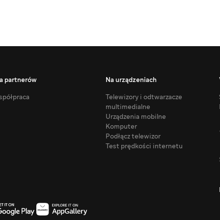
a partnerów
Na urządzeniach
półpraca
Telewizory i odtwarzacze
multimedialne
Urządzenia mobilne
Komputer
Podłącz telewizor
Test prędkości internetu