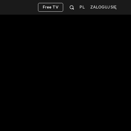
Free TV
PL
ZALOGUJ SIĘ