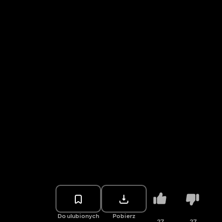
Do ulubionych
Pobierz
27
27