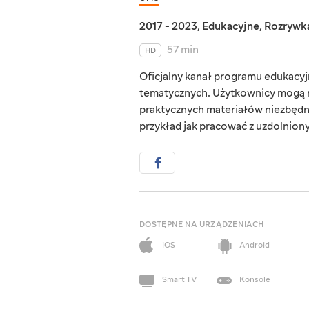
2017 - 2023
,
Edukacyjne
,
Rozrywk
57 min
HD
Oficjalny kanał programu edukacyjn
tematycznych. Użytkownicy mogą r
praktycznych materiałów niezbędn
przykład jak pracować z uzdolnionym
DOSTĘPNE NA URZĄDZENIACH
iOS
Android
Smart TV
Konsole