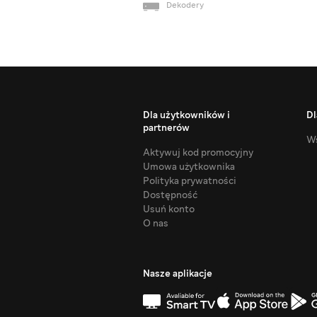
Dekodery
Dla użytkowników i
Dl
partnerów
Ws
Aktywuj kod promocyjny
Umowa użytkownika
Polityka prywatności
Dostępność
Usuń konto
O nas
Nasze aplikacje