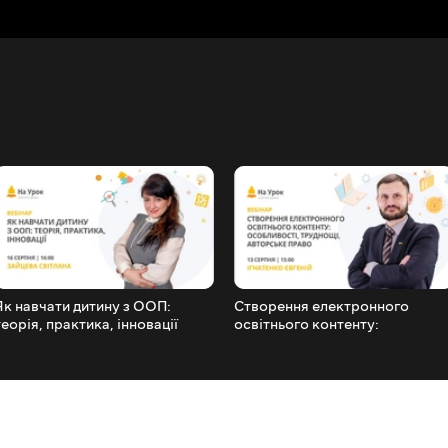
Як навчати дитину з ООП:
Створення електронного
теорія, практика, інновації
освітнього контенту:
особливості, труднощі,
авторське право