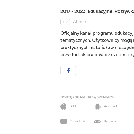
2017 - 2023
,
Edukacyjne
,
Rozrywk
73 min
HD
Oficjalny kanał programu edukacyjn
tematycznych. Użytkownicy mogą r
praktycznych materiałów niezbędn
przykład jak pracować z uzdolnionym
DOSTĘPNE NA URZĄDZENIACH
iOS
Android
Smart TV
Konsole