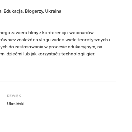
a
,
Edukacja
,
Blogerzy
,
Ukraina
ego zawiera filmy z konferencji i webinariów
ównież znaleźć na vlogu wideo wiele teoretycznych i
ych do zastosowania w procesie edukacyjnym, na
i dziećmi lub jak korzystać z technologii gier.
DŹWIĘK
Ukraiński