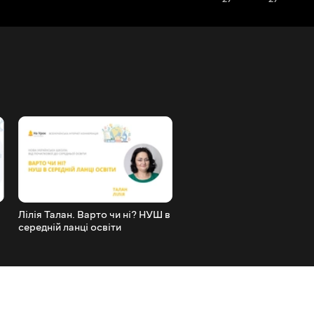
Лілія Талан. Варто чи ні? НУШ в
Вікторія Бартюк. Дослідн
середній ланці освіти
та творчість у НУШ: розв
вчительства та учнівства.