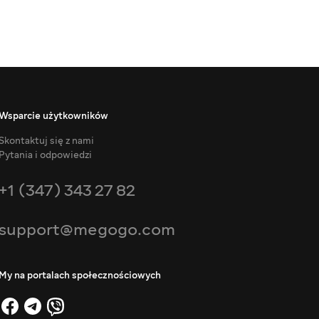
Wsparcie użytkowników
Skontaktuj się z nami
Pytania i odpowiedzi
+1 (347) 343 27 82
support@megogo.com
My na portalach społecznościowych