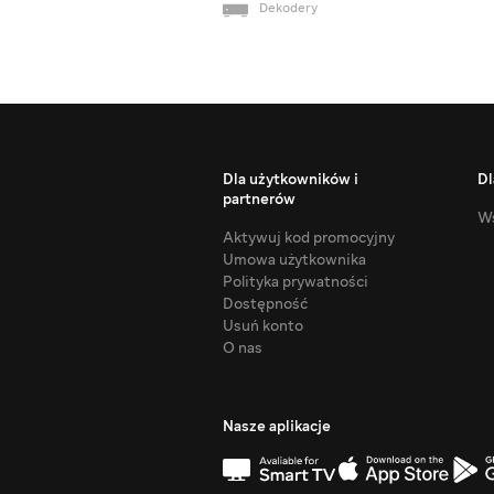
Dekodery
Dla użytkowników i
Dl
partnerów
Ws
Aktywuj kod promocyjny
Umowa użytkownika
Polityka prywatności
Dostępność
Usuń konto
O nas
Nasze aplikacje