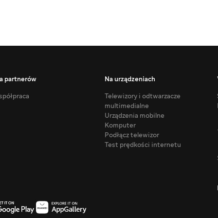
a partnerów
Na urządzeniach
półpraca
Telewizory i odtwarzacze
multimedialne
Urządzenia mobilne
Komputer
Podłącz telewizor
Test prędkości internetu