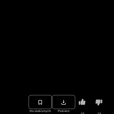
Do ulubionych
Pobierz
27
27