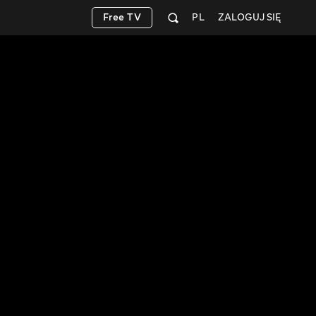
Free TV
PL
ZALOGUJ SIĘ